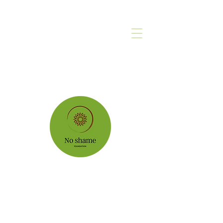
Fundacja
No Shame - Bez Wstydu
Don't let shame define you - embrace your
beautiful imperfections
Nie pozwól by wstyd Cię określał - ujrzyj
piękno w swoich niedoskonałościach