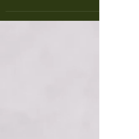
Styl życia Duże znaczenie dla zmian skórnych
charakterystycznych dla łuszczycy, w
szczególności częstości nawrotów choroby czy
czasu ich...