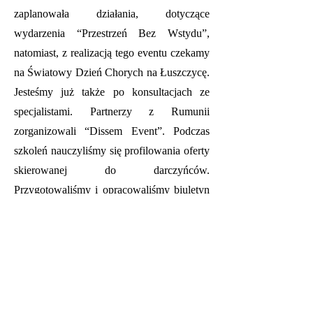
zaplanowała działania, dotyczące
wydarzenia “Przestrzeń Bez Wstydu”,
natomiast, z realizacją tego eventu czekamy
na Światowy Dzień Chorych na Łuszczycę.
Jesteśmy już także po konsultacjach ze
specjalistami. Partnerzy z Rumunii
zorganizowali “Dissem Event”. Podczas
szkoleń nauczyliśmy się profilowania oferty
skierowanej do darczyńców.
Przygotowaliśmy i opracowaliśmy biuletyn
informacyjny, zawierający materiały
szkoleniowe w czterech językach, po to by
móc w łatwy sposób dzielić się nim z
innymi organizacjami na terenie Wspólnoty
UE.