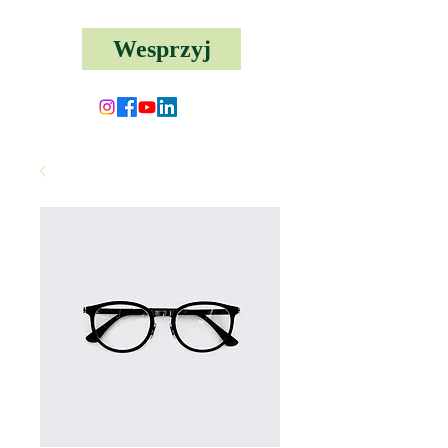
Wesprzyj