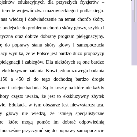
ojektów edukacyjnych dla przyszłych fryzjerów –
 terenie województwa mazowieckiego i podlaskiego.
nas wiedzę i doświadczenie na temat chorób skóry.
e podejście do problemu chorób skóry głowy, szybka i
istyczna oraz dobrze dobrany program pielęgnacyjny.
się do poprawy stanu skóry głowy i samopoczucia
acji wynika, że w Polsce jest bardzo dużo propozycji
 pielęgnacji i zabiegów. Dla niektórych są one bardzo
ne, ekskluzywne badania. Koszt jednorazowego badania
y 150 a 450 zł do tego dochodzą bardzo drogie
zne i kolejne badania. Są to koszty na które nie każdy
chory często uważa, że jest to ekskluzywny zbytek
e. Edukacja w tym obszarze jest niewystarczająca.
 głowy nie wiedzą, że istnieją specjalistyczne
iczne, które mogą pomóc im dobrać odpowiednią
jednocześnie przyczynić się do poprawy samopoczucie