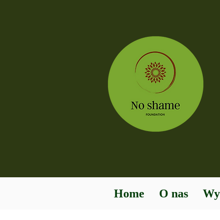
Home
O nas
Wy