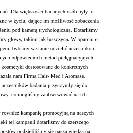
dań. Dla większości badanych osób były to
czne w życiu, dające im możliwość zobaczenia
żeniu pod kamerą trychologiczną. Dotarliśmy
ry głowy, takimi jak łuszczyca. W oparciu o
pem, byliśmy w stanie udzielić uczestnikom
cych odpowiednich metod pielęgnacyjnych.
 kosmetyki dostosowane do konkretnych
ekazała nam Firma Hair- Med i Aromase.
uczestników badania przyczyniły się do
łowy, co mogliśmy zaobserwować na ich
y również kampanię promocyjną na naszych
ki tej kampanii dotarliśmy do szerszego
postów podzieliliśmy się naszą wiedzą na